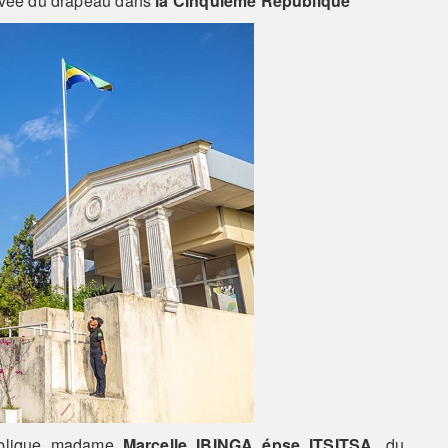
levée du drapeau dans
la Cinquième République
Publique madame
Marcelle IBINGA épse ITSITSA
, du