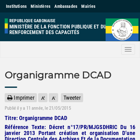
Institutions
Ministères
Ambassades
Mairies
REPUBLIQUE GABONAISE
MINISTÈRE DE LA FONCTION PUBLIQUE ET DU
RENFORCEMENT DES CAPACITÉS
Men
Organigramme DCAD
Imprimer
Tweeter
Publié il y a
11 année
, le 21/05/2015
Titre:
Organigramme DCAD
Référence Texte:
Décret n°17/PR/MJGSDHRIC Du 16
janvier 2013 Portant création et organisation D’une
Direction Centrale des Archives Et de la Documentation