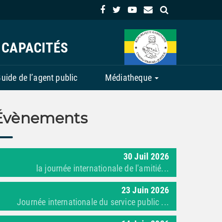
 CAPACITÉS
uide de l’agent public
Médiatheque
Évènements
30
Juil
2026
la journée internationale de l'amitié...
23
Juin
2026
Journée internationale du service public ...